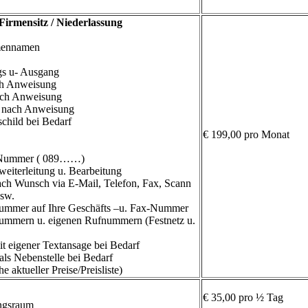
 Firmensitz / Niederlassung
rmennamen
gs u- Ausgang
ch Anweisung
nach Anweisung
n nach Anweisung
child bei Bedarf
€ 199,00 pro Monat
x-Nummer ( 089……)
eiterleitung u. Bearbeitung
ch Wunsch via E-Mail, Telefon, Fax, Scann
usw.
ummer auf Ihre Geschäfts –u. Fax-Nummer
ummern u. eigenen Rufnummern (Festnetz u.
t eigener Textansage bei Bedarf
ls Nebenstelle bei Bedarf
e aktueller Preise/Preisliste)
€ 35,00 pro ½ Tag
ngsraum