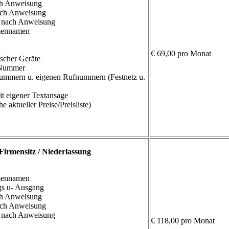
ch Anweisung
nach Anweisung
n nach Anweisung
rmennamen
€ 69,00 pro Monat
ischer Geräte
-Nummer
ummern u. eigenen Rufnummern (Festnetz u.
t eigener Textansage
e aktueller Preise/Preisliste)
 Firmensitz / Niederlassung
rmennamen
gs u- Ausgang
ch Anweisung
nach Anweisung
n nach Anweisung
€ 118,00 pro Monat