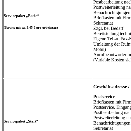
Postbearbeitung na
Postweiterleitung 
Benachrichtigunge
Servicepaket
„Basic“
Briefkasten mit Fi
Sekretariat
Zzgl. bei Bedarf
(Service mit ca. 3,45 € pro Arbeitstag)
Bereitstellung techn
Eigene Tel.-u. Fax
Umleitung der Rufn
Mobil)
Anrufbeantworter mi
(Variable Kosten sieh
Geschäftsadresse /
Postservice
Briefkasten mit Fi
Postservice, Eingan
Postbearbeitung na
Postweiterleitung 
Servicepaket
„Start“
Benachrichtigunge
Sekretariat