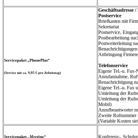
Geschäftsadresse /
Postservice
Briefkasten mit Fi
Sekretariat
Postservice, Eingan
Postbearbeitung na
Postweiterleitung 
Benachrichtigunge
Anbringung Firmens
Servicepaket „
PhonePlus“
Telefonservice
Eigene Tel.-u. Fa
(Service mit ca. 9,95 € pro Arbeitstag)
Anrufannahme, Rufw
Benachrichtigung na
Eigene Tel.-u. Fax 
Umleitung der Rufn
Umleitung der Rufn
Mobil)
Anrufbeantworter mi
Zweite Rufnummer a
(Variable Kosten sieh
Konferenz-, Schulu
Servicepaket
„Meeting“